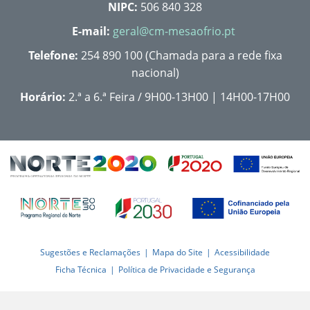
NIPC:
506 840 328
E-mail:
geral@cm-mesaofrio.pt
Telefone:
254 890 100 (Chamada para a rede fixa
nacional)
Horário:
2.ª a 6.ª Feira / 9H00-13H00 | 14H00-17H00
Sugestões e Reclamações
Mapa do Site
Acessibilidade
Ficha Técnica
Política de Privacidade e Segurança