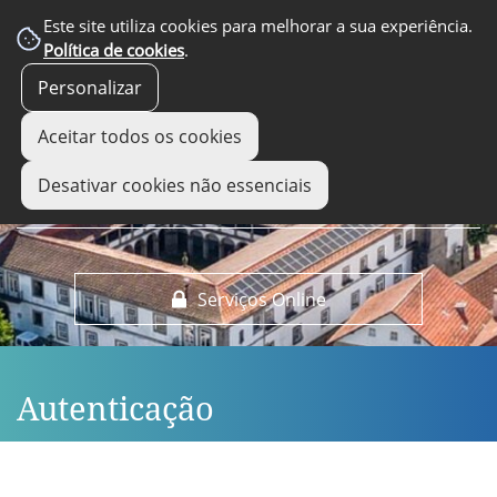
EM DESTAQUE
Este site utiliza cookies para melhorar a sua experiência.
Política de cookies
.
Personalizar
Aceitar todos os cookies
Desativar cookies não essenciais
Serviços Online
Autenticação