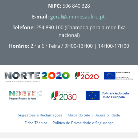
NIPC:
506 840 328
E-mail:
geral@cm-mesaofrio.pt
Telefone:
254 890 100 (Chamada para a rede fixa
nacional)
Horário:
2.ª a 6.ª Feira / 9H00-13H00 | 14H00-17H00
Sugestões e Reclamações
Mapa do Site
Acessibilidade
Ficha Técnica
Política de Privacidade e Segurança