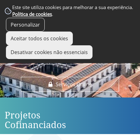
EM DESTAQUE
Este site utiliza cookies para melhorar a sua experiência.
Política de cookies
.
Personalizar
Aceitar todos os cookies
Desativar cookies não essenciais
Serviços Online
Projetos
Cofinanciados