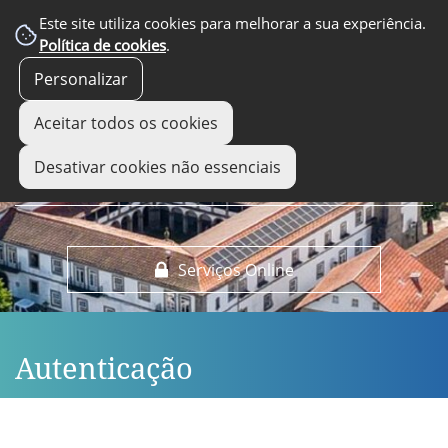
EM DESTAQUE
Este site utiliza cookies para melhorar a sua experiência.
Política de cookies
.
Personalizar
Aceitar todos os cookies
Desativar cookies não essenciais
Serviços Online
Autenticação