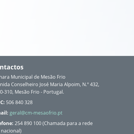
ntactos
ara Municipal de Mesão Frio
nida Conselheiro José Maria Alpoim, N.º 432,
0-310, Mesão Frio - Portugal.
C:
506 840 328
ail:
geral@cm-mesaofrio.pt
efone:
254 890 100 (Chamada para a rede
a nacional)