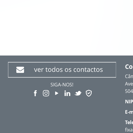
Co
Câm
Ave
SIGA-NOS!
504
NIP
E-m
Tel
fix