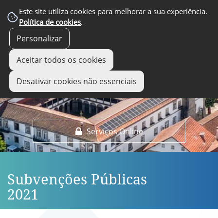
EM DESTAQUE
Este site utiliza cookies para melhorar a sua experiência.
Política de cookies
.
Personalizar
Aceitar todos os cookies
Desativar cookies não essenciais
Serviços Online
Subvenções Públicas
2021