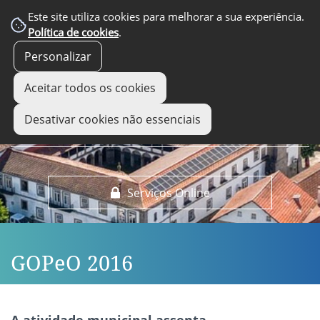
EM DESTAQUE
Este site utiliza cookies para melhorar a sua experiência.
Política de cookies
.
Personalizar
Aceitar todos os cookies
Desativar cookies não essenciais
Serviços Online
GOPeO 2016