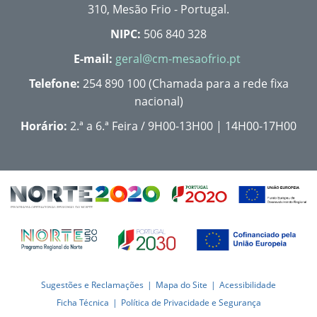
310, Mesão Frio - Portugal.
NIPC:
506 840 328
E-mail:
geral@cm-mesaofrio.pt
Telefone:
254 890 100 (Chamada para a rede fixa
nacional)
Horário:
2.ª a 6.ª Feira / 9H00-13H00 | 14H00-17H00
Sugestões e Reclamações
Mapa do Site
Acessibilidade
Ficha Técnica
Política de Privacidade e Segurança