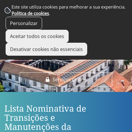
EM DESTAQUE
Este site utiliza cookies para melhorar a sua experiência.
Política de cookies
.
Personalizar
Aceitar todos os cookies
Desativar cookies não essenciais
Serviços Online
Lista Nominativa de
Transições e
Manutenções da