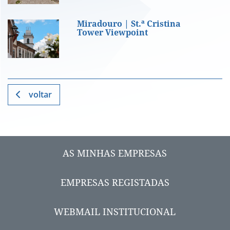
Miradouro | St.ª Cristina Tower Viewp
Miradouro | St.ª Cristina
Tower Viewpoint
voltar
AS MINHAS EMPRESAS
EMPRESAS REGISTADAS
WEBMAIL INSTITUCIONAL