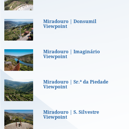
Miradouro | Donsumil Viewpoint
Miradouro | Donsumil
Viewpoint
Miradouro | Imaginário Viewpoint
Miradouro | Imaginário
Viewpoint
Miradouro | Sr.ª da Piedade Viewpoint
Miradouro | Sr.ª da Piedade
Viewpoint
Miradouro | S. Silvestre Viewpoint
Miradouro | S. Silvestre
Viewpoint