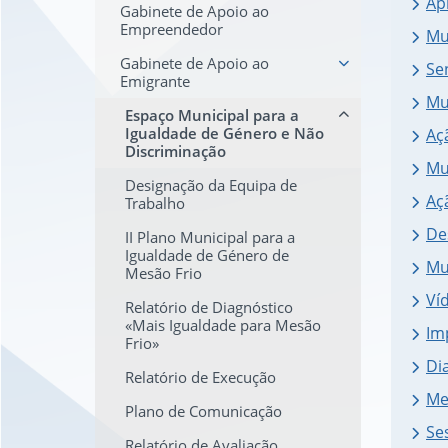
Ap
Gabinete de Apoio ao
Empreendedor
Mu
Gabinete de Apoio ao
Se
Emigrante
Mu
Espaço Municipal para a
Igualdade de Género e Não
Aç
Discriminação
Mu
Designação da Equipa de
Aç
Trabalho
De
II Plano Municipal para a
Igualdade de Género de
Mu
Mesão Frio
Ví
Relatório de Diagnóstico
«Mais Igualdade para Mesão
Im
Frio»
Di
Relatório de Execução
Me
Plano de Comunicação
Se
Relatório de Avaliação