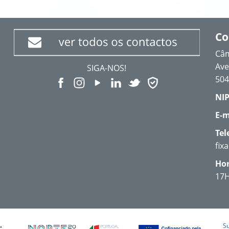
Co
Câm
Ave
SIGA-NOS!
504
NIP
E-m
Tel
fix
Hor
17
S