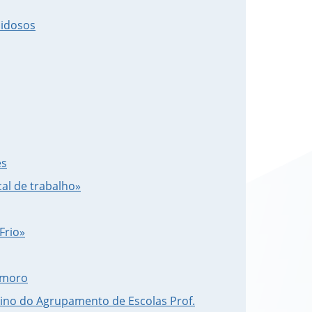
 idosos
es
al de trabalho»
Frio»
amoro
sino do Agrupamento de Escolas Prof.