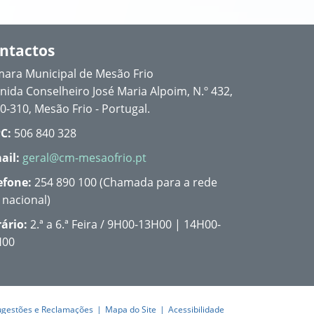
ntactos
ara Municipal de Mesão Frio
nida Conselheiro José Maria Alpoim, N.º 432,
0-310, Mesão Frio - Portugal.
C:
506 840 328
ail:
geral@cm-mesaofrio.pt
efone:
254 890 100 (Chamada para a rede
a nacional)
ário:
2.ª a 6.ª Feira / 9H00-13H00 | 14H00-
H00
ugestões e Reclamações
Mapa do Site
Acessibilidade