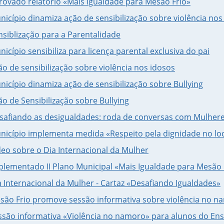
rovado relatório «Mais Igualdade para Mesão Frio»
nicípio dinamiza ação de sensibilização sobre violência nos
nsiblização para a Parentalidade
nicípio sensibiliza para licença parental exclusiva do pai
ão de sensibilização sobre violência nos idosos
nicípio dinamiza ação de sensibilização sobre Bullying
ão de Sensibilização sobre Bullying
safiando as desigualdades: roda de conversas com Mulher
nicípio implementa medida «Respeito pela dignidade no loc
deo sobre o Dia Internacional da Mulher
plementado II Plano Municipal «Mais Igualdade para Mesão 
a Internacional da Mulher - Cartaz «Desafiando Igualdades»
são Frio promove sessão informativa sobre violência no n
ssão informativa «Violência no namoro» para alunos do En