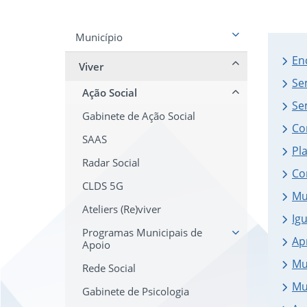
Município
En
Viver
Se
Ação Social
Se
Gabinete de Ação Social
Co
SAAS
Pl
Radar Social
Co
CLDS 5G
Mu
Ateliers (Re)viver
Ig
Programas Municipais de
Ap
Apoio
Mu
Rede Social
Mu
Gabinete de Psicologia