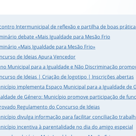
contro Intermunicipal de reflexão e partilha de boas práticas
minário debate «Mais Igualdade para Mesão Frio
minário «Mais Igualdade para Mesão Frio»
ncurso de Ideias Apura Vencedor
ano Municipal para a Igualdade e Não Discriminação promo
ncurso de Ideias | Criação de logotipo | Inscrições abertas
nicípio implementa Espaço Municipal para a Igualdade de 
ualdade de Género: Município promove participação de func
rovado Regulamento do Concurso de Ideias
nicípio divulga informação para facilitar conciliação trabalh
nicípio incentiva à parentalidade no dia do amigo especial