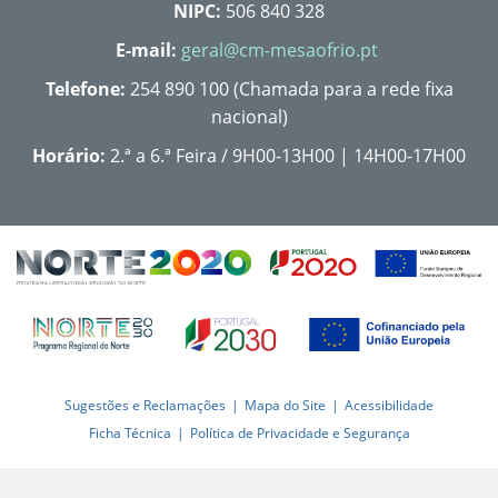
NIPC:
506 840 328
E-mail:
geral@cm-mesaofrio.pt
Telefone:
254 890 100 (Chamada para a rede fixa
nacional)
Horário:
2.ª a 6.ª Feira / 9H00-13H00 | 14H00-17H00
Sugestões e Reclamações
Mapa do Site
Acessibilidade
Ficha Técnica
Política de Privacidade e Segurança