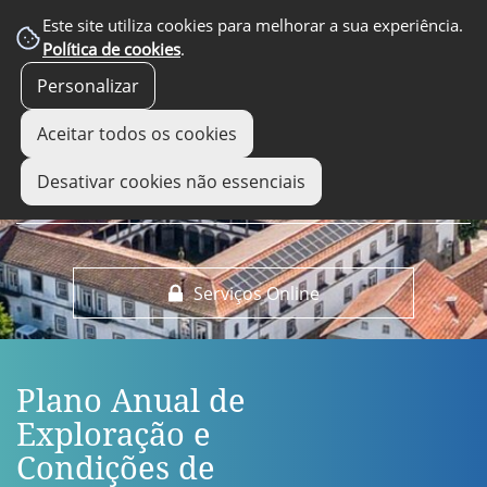
EM DESTAQUE
Este site utiliza cookies para melhorar a sua experiência.
Política de cookies
.
Personalizar
Aceitar todos os cookies
Desativar cookies não essenciais
Serviços Online
Plano Anual de
Exploração e
Condições de