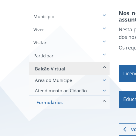
Nos n
Município
assun
Nesta 
Viver
dos nos
Visitar
Os req
Participar
Balcão Virtual
Licen
Área do Munícipe
Atendimento ao Cidadão
Educa
Formulários
vo