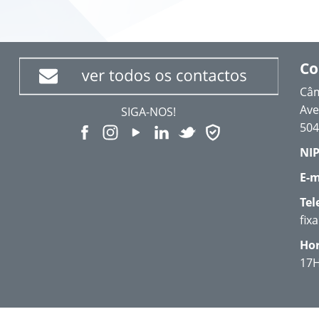
Co
Câm
Ave
SIGA-NOS!
504
NIP
E-m
Tel
fix
Hor
17