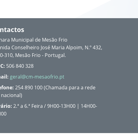
ntactos
ara Municipal de Mesão Frio
nida Conselheiro José Maria Alpoim, N.º 432,
0-310, Mesão Frio - Portugal.
C:
506 840 328
ail:
geral@cm-mesaofrio.pt
efone:
254 890 100 (Chamada para a rede
a nacional)
ário:
2.ª a 6.ª Feira / 9H00-13H00 | 14H00-
H00