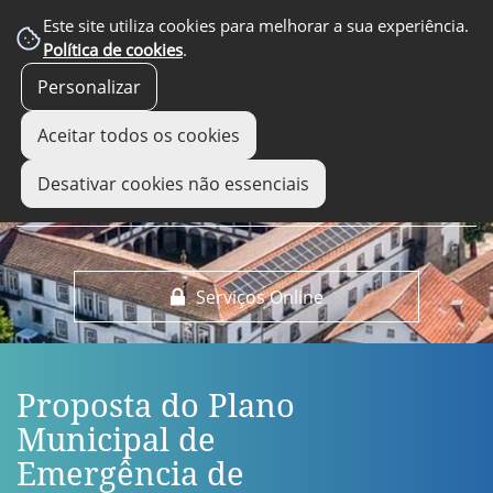
EM DESTAQUE
Este site utiliza cookies para melhorar a sua experiência.
Política de cookies
.
Personalizar
Aceitar todos os cookies
Desativar cookies não essenciais
Serviços Online
Proposta do Plano
Municipal de
Emergência de