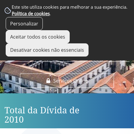
EM DESTAQUE
Este site utiliza cookies para melhorar a sua experiência.
Política de cookies
.
Personalizar
Aceitar todos os cookies
Desativar cookies não essenciais
Serviços Online
Total da Dívida de
2010