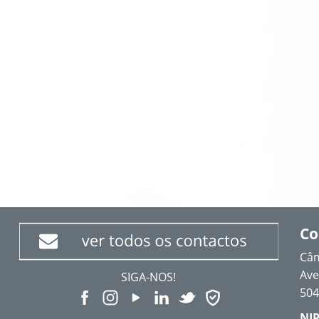
Co
Câm
Ave
SIGA-NOS!
504
NIP