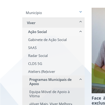
Município
Viver
Ação Social
Gabinete de Ação Social
SAAS
Radar Social
CLDS 5G
Ateliers (Re)viver
Programas Municipais de
Apoio
Equipa Móvel de Apoio à
Vítima
Face 
exclus
«Viver Mais, Viver Melhor»