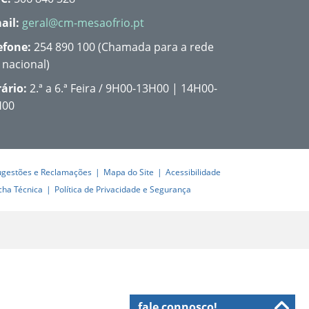
ail:
geral@cm-mesaofrio.pt
efone:
254 890 100 (Chamada para a rede
a nacional)
ário:
2.ª a 6.ª Feira / 9H00-13H00 | 14H00-
H00
ugestões e Reclamações
Mapa do Site
Acessibilidade
cha Técnica
Política de Privacidade e Segurança
fale connosco!