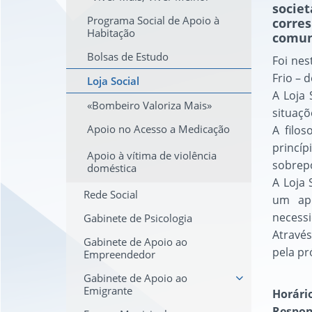
socie
Programa Social de Apoio à
corre
Habitação
comun
Bolsas de Estudo
Foi nes
Frio – 
Loja Social
A Loja 
«Bombeiro Valoriza Mais»
situaçõ
Apoio no Acesso a Medicação
A filo
princíp
Apoio à vítima de violência
sobrepo
doméstica
A Loja 
Rede Social
um apo
necessi
Gabinete de Psicologia
Através
Gabinete de Apoio ao
pela pr
Empreendedor
Gabinete de Apoio ao
Emigrante
Horári
Respon