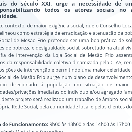
tais do século XXI, urge a necessidade de uma
sponsabilizando todos os atores sociais no
idade.
te contexto, de maior exigência social, que o Conselho Loc
delineou como estratégia de erradicação e atenuação da pobr
Social de Mesão Frio pretende ser uma boa prática de soli
es de pobreza e desigualdade social, sobretudo na atual vivê
sofia de intervenção da Loja Social de Mesão Frio assen
ios da responsabilidade coletiva dinamizada pelo CLAS, ren
sições de intervenção e permitindo uma maior celeridade 
Social de Mesão Frio surge num plano de desenvolvimento
io direcionado á população em situação de maior vu
dades/privações imediatas do indivíduo e/ou agregado fami
 deste projeto será realizado um trabalho de âmbito socia
ópria Rede Social, pela comunidade local e pelos clientes do
o de Funcionamento:
9h00 às 13h00 e das 14h00 às 17h00
sável:
Maria José Secundino