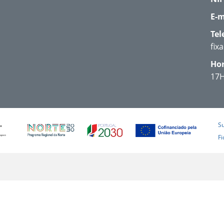
E-m
Tel
fix
Hor
17
S
Fi