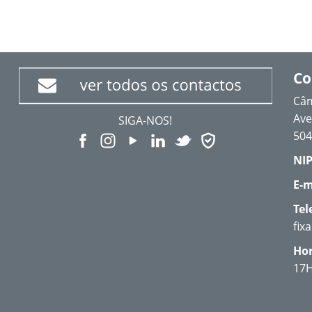
Co
Câm
Ave
SIGA-NOS!
504
NIP
E-m
Tel
fix
Hor
17