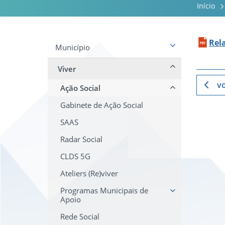
Início
Rel
Município
Viver
vo
Ação Social
Gabinete de Ação Social
SAAS
Radar Social
CLDS 5G
Ateliers (Re)viver
Programas Municipais de
Apoio
Rede Social