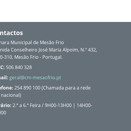
ntactos
ara Municipal de Mesão Frio
nida Conselheiro José Maria Alpoim, N.º 432,
0-310, Mesão Frio - Portugal.
C:
506 840 328
ail:
geral@cm-mesaofrio.pt
efone:
254 890 100 (Chamada para a rede
a nacional)
ário:
2.ª a 6.ª Feira / 9H00-13H00 | 14H00-
H00