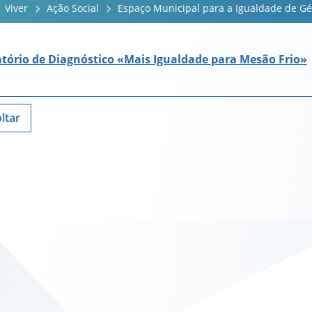
Viver
Ação Social
Espaço Municipal para a Igualdade de G
atório de Diagnóstico «Mais Igualdade para Mesão Frio»
ltar