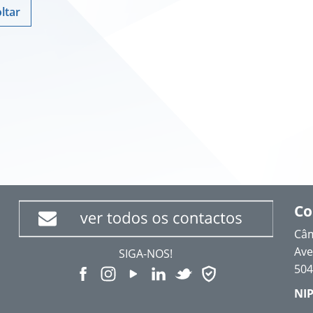
ltar
Co
Câm
Ave
SIGA-NOS!
504
NIP