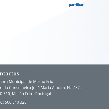
partilhar
ntactos
ara Municipal de Mesão Frio
nida Conselheiro José Maria Alpoim, N.º 432,
0-310, Mesão Frio - Portugal.
C:
506 840 328