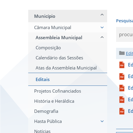
Município
Pesquis
Câmara Municipal
Assembleia Municipal
Composição
Edi
Calendário das Sessões
Ed
Atas da Assembleia Municipal
Ed
Editais
Ed
Projetos Cofinanciados
Ed
História e Heráldica
Ed
Demografia
Hasta Pública
Notícias