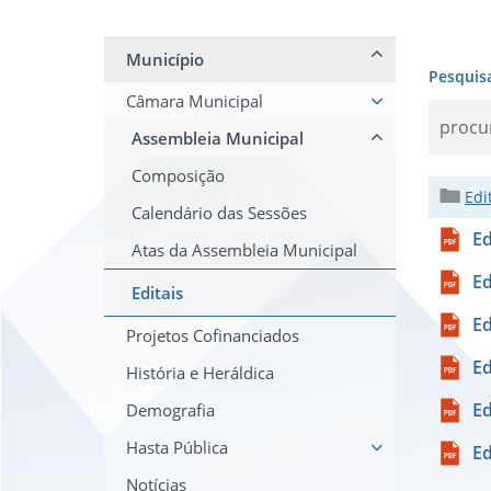
Município
Pesquis
Câmara Municipal
Assembleia Municipal
Composição
Edi
Calendário das Sessões
Ed
Atas da Assembleia Municipal
Ed
Editais
Ed
Projetos Cofinanciados
Ed
História e Heráldica
Ed
Demografia
Hasta Pública
Ed
Notícias