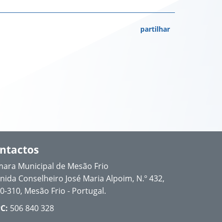
partilhar
ntactos
ara Municipal de Mesão Frio
nida Conselheiro José Maria Alpoim, N.º 432,
0-310, Mesão Frio - Portugal.
C:
506 840 328