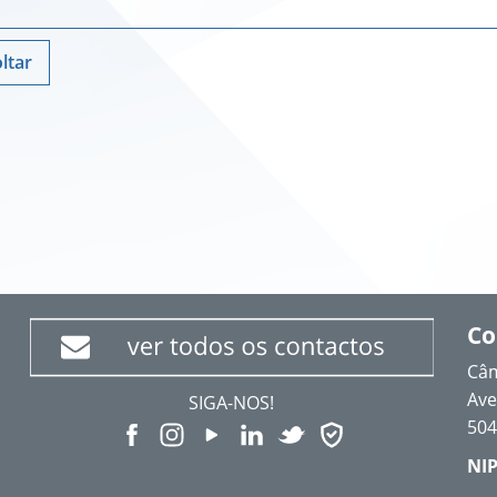
ltar
Co
Câm
Ave
SIGA-NOS!
504
NIP