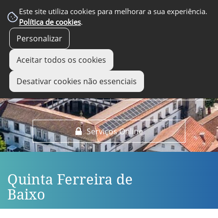
EM DESTAQUE
Este site utiliza cookies para melhorar a sua experiência.
Política de cookies
.
Personalizar
Aceitar todos os cookies
Desativar cookies não essenciais
Serviços Online
Quinta Ferreira de
Baixo