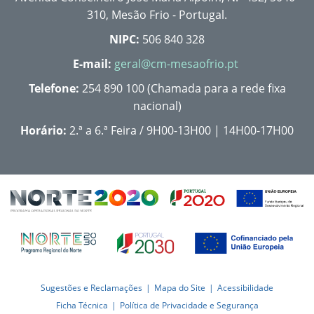
310, Mesão Frio - Portugal.
NIPC:
506 840 328
E-mail:
geral@cm-mesaofrio.pt
Telefone:
254 890 100 (Chamada para a rede fixa
nacional)
Horário:
2.ª a 6.ª Feira / 9H00-13H00 | 14H00-17H00
Sugestões e Reclamações
Mapa do Site
Acessibilidade
Ficha Técnica
Política de Privacidade e Segurança