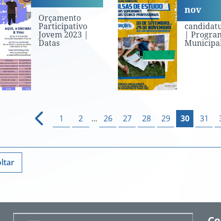
nov
Orçamento
Abertura
Participativo
candidat
Jovem 2023 |
| Progra
Datas
Municipal 
1
2
...
26
27
28
29
30
31
ltar
Co