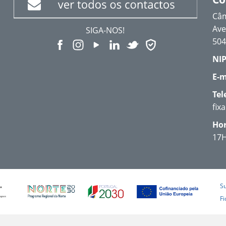
Câm
Ave
SIGA-NOS!
504
NIP
E-m
Tel
fix
Hor
17
S
Fi