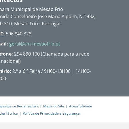
ara Municipal de Mesão Frio
nida Conselheiro José Maria Alpoim, N.º 432,
0-310, Mesão Frio - Portugal.
C:
506 840 328
ail:
geral@cm-mesaofrio.pt
efone:
254 890 100 (Chamada para a rede
a nacional)
ário:
2.ª a 6.ª Feira / 9H00-13H00 | 14H00-
H00
ugestões e Reclamações
Mapa do Site
Acessibilidade
cha Técnica
Política de Privacidade e Segurança