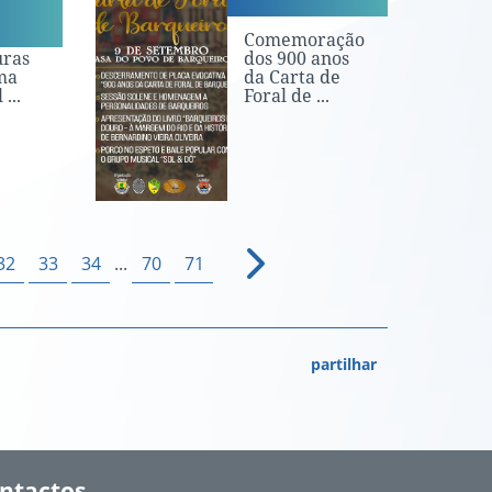
 de
Comemoração
uras
dos 900 anos
ma
da Carta de
...
Foral de ...
32
33
34
...
70
71
partilhar
ntactos