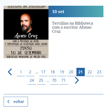
Tertúlias na Biblioteca com o escritor
10
set
Tertúlias na Biblioteca
com o escritor Afonso
Cruz
1
2
...
17
18
19
20
21
22
23
24
25
...
70
71
voltar