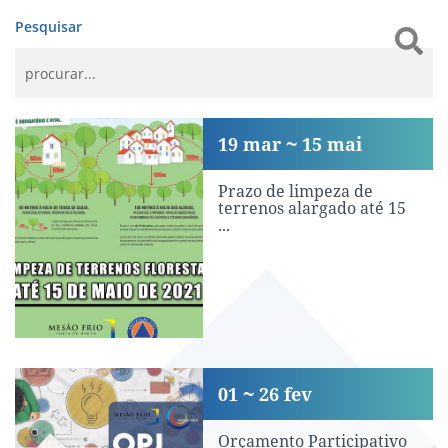
Pesquisar
Prazo de limpeza de terrenos alargado
19
mar
15
mai
Prazo de limpeza de
terrenos alargado até 15
...
Orçamento Participativo Jovem de Mes
01
26
fev
Orçamento Participativo