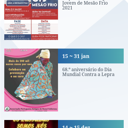
Jovem de Mesão Frio
2021
68.º aniversário do Dia Mundial Contr
15
31
jan
68.º aniversário do Dia
Mundial Contra a Lepra
«Os Lusíadas somos nós»
14
15
dez