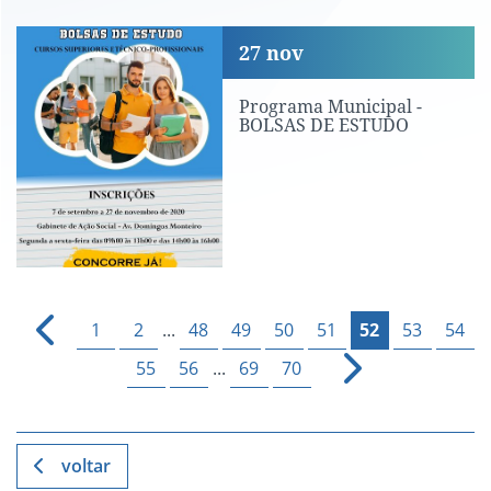
Programa Municipal - BOLSAS DE ES
27
nov
Programa Municipal -
BOLSAS DE ESTUDO
1
2
...
48
49
50
51
52
53
54
55
56
...
69
70
voltar