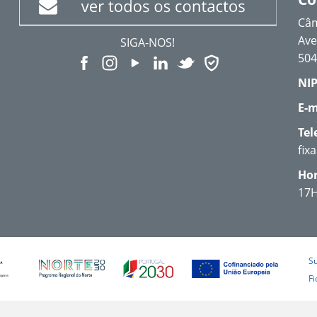
Câm
Ave
SIGA-NOS!
504
NIP
E-m
Tel
fix
Hor
17
S
Fi