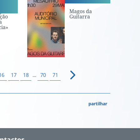
ção
Magos da
ção
Guitarra
a
ia»
16
17
18
...
70
71
partilhar
ntactos