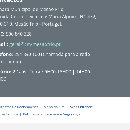
ara Municipal de Mesão Frio
nida Conselheiro José Maria Alpoim, N.º 432,
0-310, Mesão Frio - Portugal.
C:
506 840 328
ail:
geral@cm-mesaofrio.pt
efone:
254 890 100 (Chamada para a rede
a nacional)
ário:
2.ª a 6.ª Feira / 9H00-13H00 | 14H00-
H00
ugestões e Reclamações
Mapa do Site
Acessibilidade
cha Técnica
Política de Privacidade e Segurança