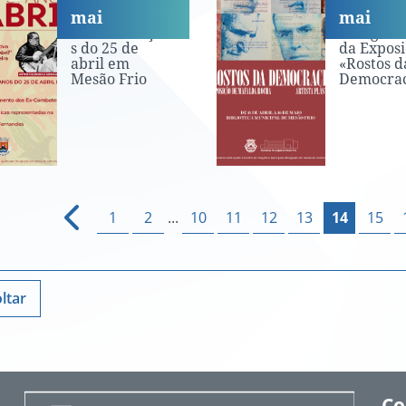
mai
mai
Comemoraçõe
Inaugura
s do 25 de
da Exposi
abril em
«Rostos d
Mesão Frio
Democrac
1
2
...
10
11
12
13
14
15
ltar
Co