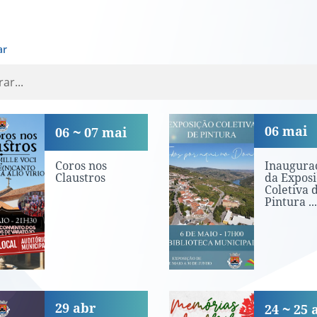
ar
os nos Claustros
Inauguração da
06
mai
06
07
mai
Coros nos
Inaugura
Claustros
da Exposi
Coletiva 
Pintura ...
 Mundial da Dança
Concerto «Mem
29
abr
24
25