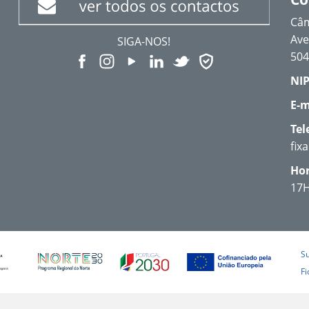
Câm
Ave
SIGA-NOS!
504
NIP
E-m
Tel
fix
Hor
17
S
Fi