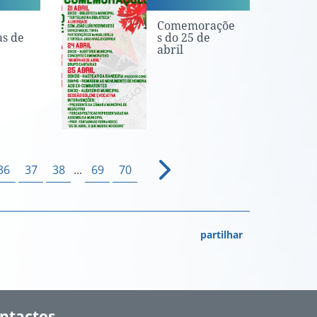
Comemoraçõe
s de
s do 25 de
abril
36
37
38
...
69
70
partilhar
ntactos