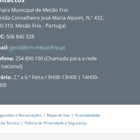
ara Municipal de Mesão Frio
nida Conselheiro José Maria Alpoim, N.º 432,
0-310, Mesão Frio - Portugal.
C:
506 840 328
ail:
geral@cm-mesaofrio.pt
efone:
254 890 100 (Chamada para a rede
a nacional)
ário:
2.ª a 6.ª Feira / 9H00-13H00 | 14H00-
H00
ugestões e Reclamações
Mapa do Site
Acessibilidade
cha Técnica
Política de Privacidade e Segurança