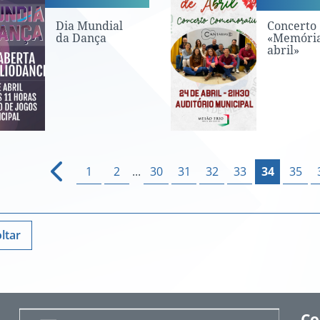
Dia Mundial
Concerto
da Dança
«Memória
abril»
1
2
...
30
31
32
33
34
35
ltar
Co