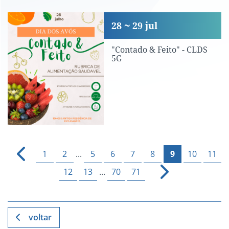
"Contado & Feito" - CLDS 5G
28
29
jul
"Contado & Feito" - CLDS
5G
1
2
...
5
6
7
8
9
10
11
12
13
...
70
71
voltar