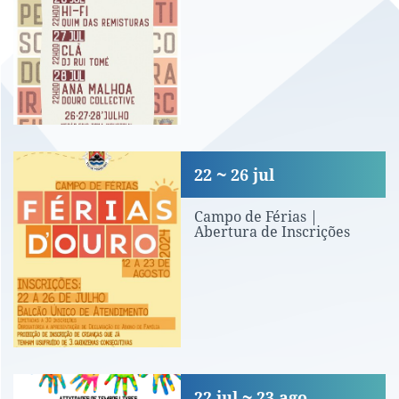
Campo de Férias | Abertura de Inscri
22
26
jul
Campo de Férias |
Abertura de Inscrições
Atividades de Tempos Livres «Aprender
22
jul
23
ago