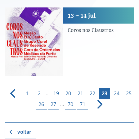
Coros nos Claustros
13
14
jul
Coros nos Claustros
1
2
...
19
20
21
22
23
24
25
26
27
...
70
71
voltar