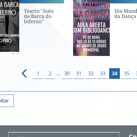
Teatro "Auto
Dia Mund
da Barca do
da Dança
Inferno"
1
2
...
30
31
32
33
34
35
ltar
Co