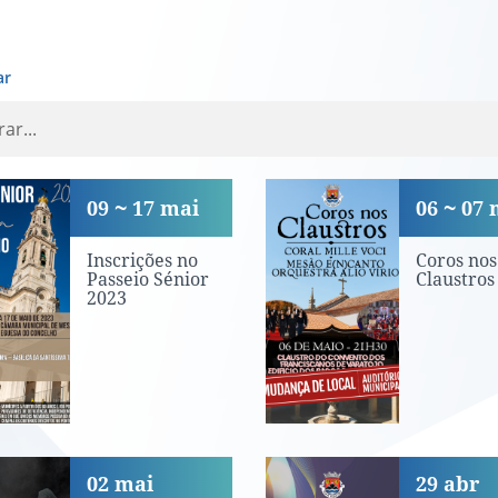
ar
rições no Passeio Sénior 2023
Coros nos Clau
09
17
mai
06
07
Inscrições no
Coros nos
Passeio Sénior
Claustros
2023
tro "Auto da Barca do Inferno"
Dia Mundial d
02
mai
29
abr