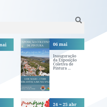
stros
Inauguração da Exposição
06
mai
mai
Inauguração
da Exposição
Coletiva de
Pintura ...
a Dança
Concerto «Memórias de a
24
25
abr