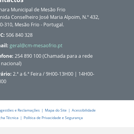
ara Municipal de Mesão Frio
nida Conselheiro José Maria Alpoim, N.º 432,
0-310, Mesão Frio - Portugal.
C:
506 840 328
ail:
geral@cm-mesaofrio.pt
efone:
254 890 100 (Chamada para a rede
a nacional)
ário:
2.ª a 6.ª Feira / 9H00-13H00 | 14H00-
H00
ugestões e Reclamações
Mapa do Site
Acessibilidade
cha Técnica
Política de Privacidade e Segurança