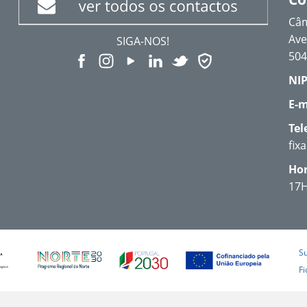
Câm
Ave
SIGA-NOS!
504
NIP
E-m
Tel
fix
Hor
17
S
Fi