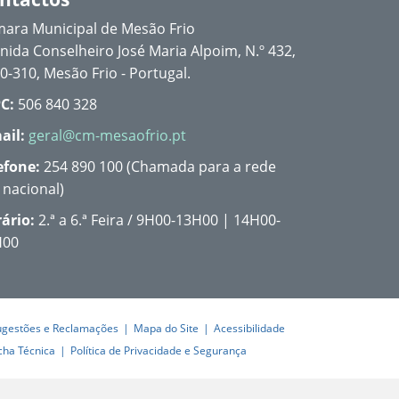
ara Municipal de Mesão Frio
nida Conselheiro José Maria Alpoim, N.º 432,
0-310, Mesão Frio - Portugal.
C:
506 840 328
ail:
geral@cm-mesaofrio.pt
efone:
254 890 100 (Chamada para a rede
a nacional)
ário:
2.ª a 6.ª Feira / 9H00-13H00 | 14H00-
H00
ugestões e Reclamações
Mapa do Site
Acessibilidade
cha Técnica
Política de Privacidade e Segurança