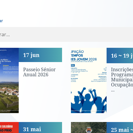
ar
seio Sénior Anual 2026
Inscrições - 
17
jun
16
19
Passeio Sénior
Inscrições
Anual 2026
Program
Municipa
Ocupação
...
inhada Solidária 2026
Férias de Verã
31
mai
25
mai