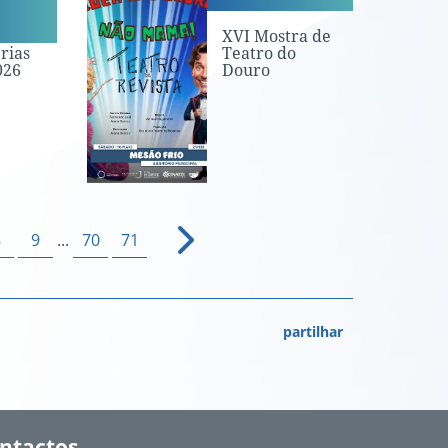
XVI Mostra de
rias
Teatro do
026
Douro
8
9
...
70
71
partilhar
ntactos