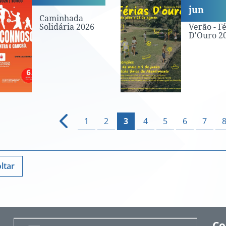
jun
Caminhada
Férias de
Solidária 2026
Verão - Fé
D'Ouro 2
1
2
3
4
5
6
7
ltar
Co