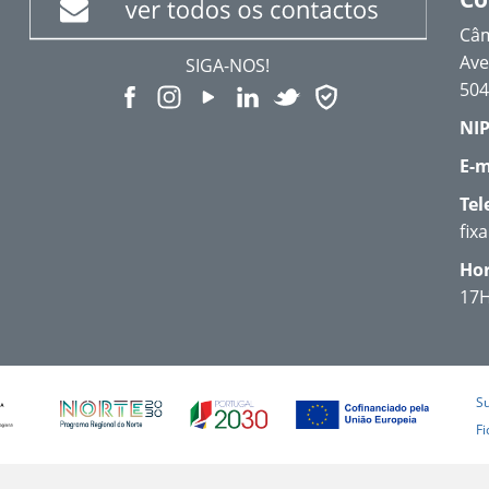
Câm
Ave
SIGA-NOS!
504
NIP
E-m
Tel
fix
Hor
17
S
Fi