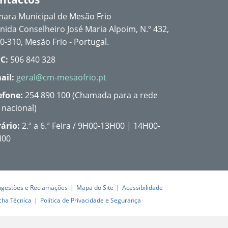
ara Municipal de Mesão Frio
nida Conselheiro José Maria Alpoim, N.º 432,
0-310, Mesão Frio - Portugal.
C:
506 840 328
ail:
geral@cm-mesaofrio.pt
efone:
254 890 100 (Chamada para a rede
a nacional)
ário:
2.ª a 6.ª Feira / 9H00-13H00 | 14H00-
H00
ugestões e Reclamações
Mapa do Site
Acessibilidade
cha Técnica
Política de Privacidade e Segurança