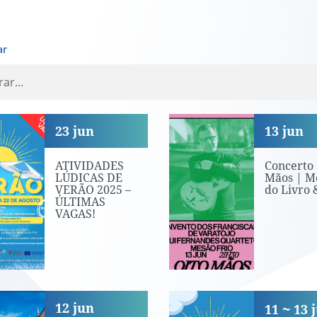
ar
VIDADES LÚDICAS DE VERÃO 20
Concerto Oito 
23
jun
13
jun
ATIVIDADES
Concerto 
LÚDICAS DE
Mãos | M
VERÃO 2025 –
do Livro &
ÚLTIMAS
VAGAS!
seio Sénior 2025
Atividades Lúd
12
jun
11
13