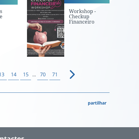
s
Workshop -
e
Checkup
Financeiro
13
14
15
...
70
71
partilhar
ntactos