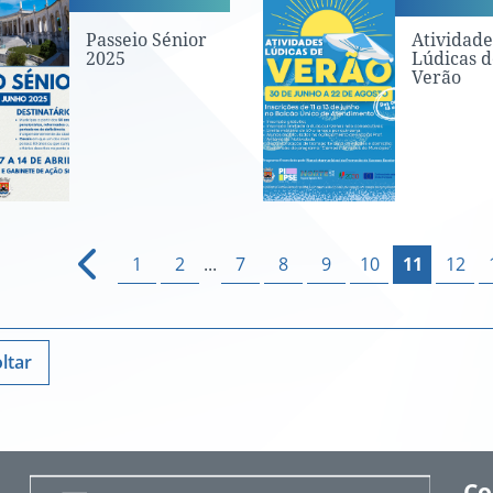
Passeio Sénior
Atividade
2025
Lúdicas d
Verão
1
2
...
7
8
9
10
11
12
ltar
Co