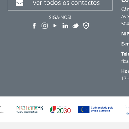
Câm
Ave
SIGA-NOS!
504
NIP
E-m
Tel
fix
Hor
17
S
Fi