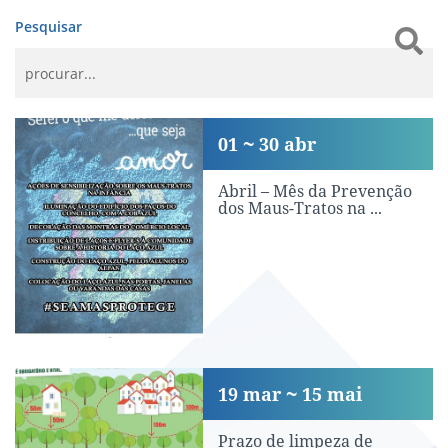
Pesquisar
Abril – Mês da Prevenção dos Maus-Tr
01
30
abr
Abril – Mês da Prevenção
dos Maus-Tratos na ...
Prazo de limpeza de terrenos alargado
19
mar
15
mai
Prazo de limpeza de