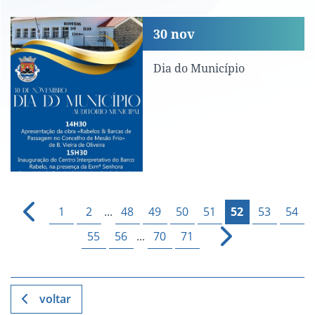
Dia do Município
30
nov
Dia do Município
1
2
...
48
49
50
51
52
53
54
55
56
...
70
71
voltar