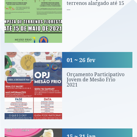
terrenos alargado até 15
...
Orçamento Participativo Jovem de Mes
01
26
fev
Orçamento Participativo
Jovem de Mesão Frio
2021
68.º aniversário do Dia Mundial Contr
15
31
jan