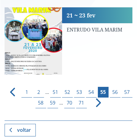
ENTRUDO VILA MARIM
21
23
fev
ENTRUDO VILA MARIM
1
2
...
51
52
53
54
55
56
57
58
59
...
70
71
voltar