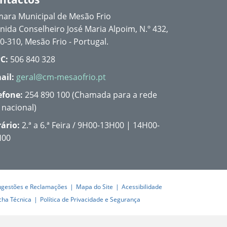
ara Municipal de Mesão Frio
nida Conselheiro José Maria Alpoim, N.º 432,
0-310, Mesão Frio - Portugal.
C:
506 840 328
ail:
geral@cm-mesaofrio.pt
efone:
254 890 100 (Chamada para a rede
a nacional)
ário:
2.ª a 6.ª Feira / 9H00-13H00 | 14H00-
H00
ugestões e Reclamações
Mapa do Site
Acessibilidade
cha Técnica
Política de Privacidade e Segurança