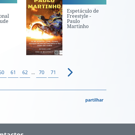
Espetáculo de
onal
Freestyle -
tude
Paulo
Martinho
60
61
62
...
70
71
partilhar
ntactos