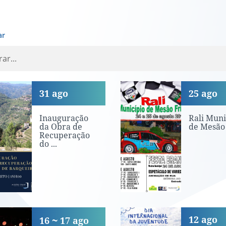
ar
uguração da Obra de Recuperaç
Rali Município
31
ago
25
ago
Inauguração
Rali Muni
da Obra de
de Mesão 
Recuperação
do ...
ta do Emigrante - Atuação «Ban
Dia Internacio
12
ago
16
17
ago