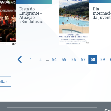
Festa do
Dia
Emigrante -
Internaci
Atuação
da Juven
«Bandalusa»
1
2
...
54
55
56
57
58
59
ltar
Co