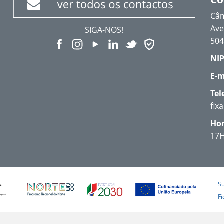
Câm
Ave
SIGA-NOS!
504
NIP
E-m
Tel
fix
Hor
17
S
Fi