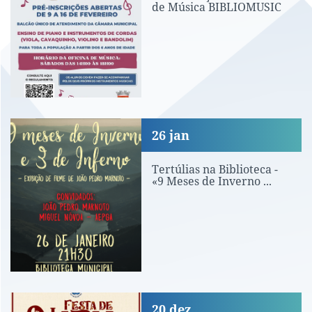
de Música BIBLIOMUSIC
Tertúlias na Biblioteca - «9 Meses de I
26
jan
Tertúlias na Biblioteca -
«9 Meses de Inverno ...
Almoço de Natal Sénior | Inscrições
20
dez