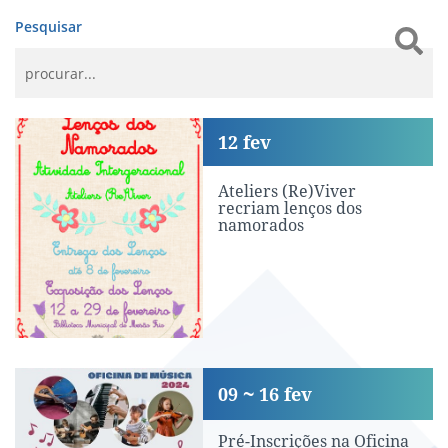
Pesquisar
Ateliers (Re)Viver recriam lenços do
12
fev
Ateliers (Re)Viver
recriam lenços dos
namorados
Pré-Inscrições na Oficina de Música 
09
16
fev
Pré-Inscrições na Oficina