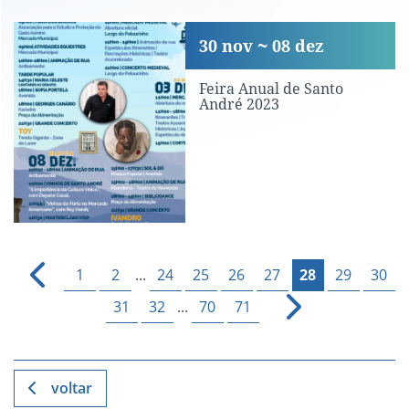
Feira Anual de Santo André 2023
30
nov
08
dez
Feira Anual de Santo
André 2023
1
2
...
24
25
26
27
28
29
30
31
32
...
70
71
voltar