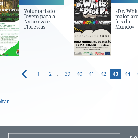
Voluntariado
«Dr. Whit
Jovem para a
maior arc
Natureza e
íris do
Florestas
Mundo»
1
2
...
39
40
41
42
43
44
ltar
Co