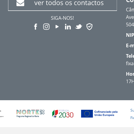
Câm
Ave
SIGA-NOS!
504
NIP
E-m
Tel
fix
Hor
17
S
Fi