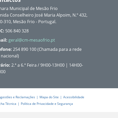
ara Municipal de Mesão Frio
nida Conselheiro José Maria Alpoim, N.º 432,
0-310, Mesão Frio - Portugal.
C:
506 840 328
ail:
geral@cm-mesaofrio.pt
efone:
254 890 100 (Chamada para a rede
a nacional)
ário:
2.ª a 6.ª Feira / 9H00-13H00 | 14H00-
H00
ugestões e Reclamações
Mapa do Site
Acessibilidade
cha Técnica
Política de Privacidade e Segurança