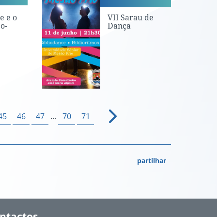
e e o
VII Sarau de
o-
Dança
45
46
47
...
70
71
partilhar
ntactos