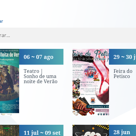
ar
tro | Sonho de uma noite de Ver
Feira do Petisc
06
07
ago
29
30
j
Teatro |
Feira do
Sonho de uma
Petisco
noite de Verão
untariado Jovem para a Natureza
«Dr. White e o
28
jun
11
jul
09
set