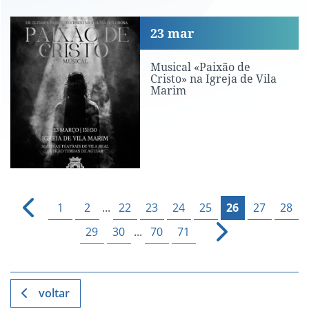
Musical «Paixão de Cristo» na Igreja 
23
mar
Musical «Paixão de
Cristo» na Igreja de Vila
Marim
1
2
...
22
23
24
25
26
27
28
29
30
...
70
71
voltar