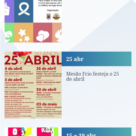
Mesão Frio festeja o 25 de abril
25
abr
Mesão Frio festeja o 25
de abril
Inscrições para bolsa de jovens dina
15
19
abr