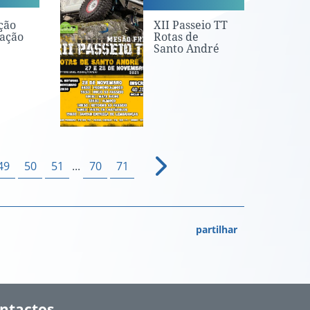
ção
XII Passeio TT
nação
Rotas de
Santo André
49
50
51
...
70
71
partilhar
ntactos