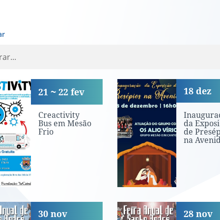
ar
activity Bus em Mesão Frio
Inauguração d
18
dez
21
22
fev
Creactivity
Inaugura
Bus em Mesão
da Exposi
Frio
de Presép
na Aveni
 do Município
Inauguração d
30
nov
28
nov