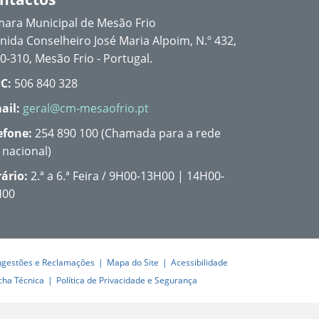
ara Municipal de Mesão Frio
nida Conselheiro José Maria Alpoim, N.º 432,
0-310, Mesão Frio - Portugal.
C:
506 840 328
ail:
geral@cm-mesaofrio.pt
efone:
254 890 100 (Chamada para a rede
a nacional)
ário:
2.ª a 6.ª Feira / 9H00-13H00 | 14H00-
H00
ugestões e Reclamações
Mapa do Site
Acessibilidade
cha Técnica
Política de Privacidade e Segurança