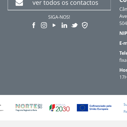
Câm
Ave
SIGA-NOS!
504
NIP
E-m
Tel
fix
Hor
17
S
Fi