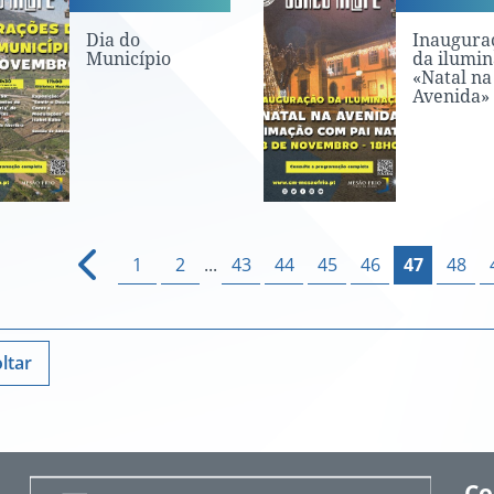
Dia do
Inaugura
Município
da ilumi
«Natal na
Avenida»
1
2
...
43
44
45
46
47
48
ltar
Co