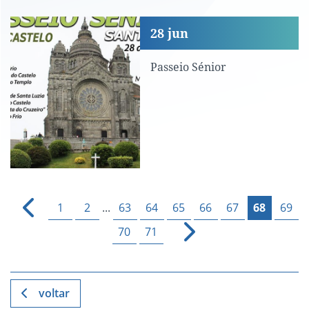
Passeio Sénior
28
jun
Passeio Sénior
1
2
...
63
64
65
66
67
68
69
70
71
voltar