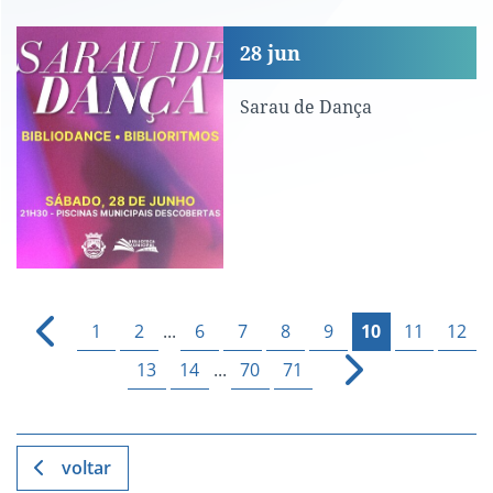
Sarau de Dança
28
jun
Sarau de Dança
1
2
...
6
7
8
9
10
11
12
13
14
...
70
71
voltar