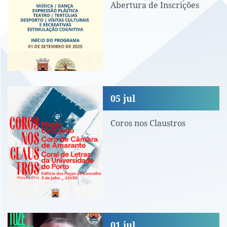
Abertura de Inscrições
Coros nos Claustros
05
jul
Coros nos Claustros
Inauguração do Bar dos Moinhos na Zon
01
jul