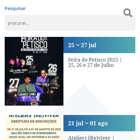
Pesquisar
Feira do Petisco 2025 | 25, 26 e 27 de Ju
25
27
jul
Feira do Petisco 2025 |
25, 26 e 27 de Julho
Ateliers (Re)viver | Abertura de Inscr
21
jul
01
ago
Ateliers (Re)viver |