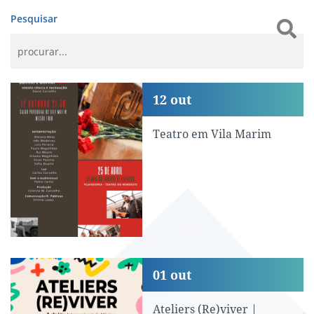
Pesquisar
Teatro em Vila Marim
12
out
Teatro em Vila Marim
Ateliers (Re)viver | Atividade interge
01
out
Ateliers (Re)viver |