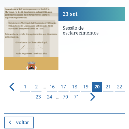
Sessão de esclarecimentos
23
set
Sessão de
esclarecimentos
1
2
...
16
17
18
19
20
21
22
23
24
...
70
71
voltar