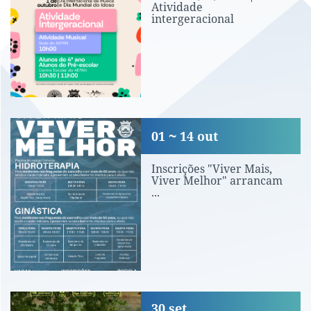
Atividade
intergeracional
Inscrições "Viver Mais, Viver Melhor"
01
14
out
Inscrições "Viver Mais,
Viver Melhor" arrancam
...
ESTREIA NACIONAL DE FILME | SOBR
30
set