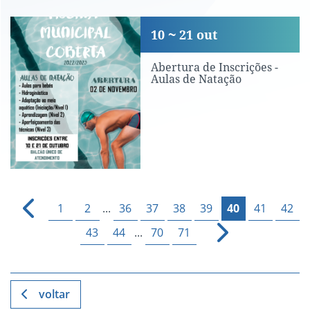
Abertura de Inscrições - Aulas de Nat
10
21
out
Abertura de Inscrições -
Aulas de Natação
1
2
...
36
37
38
39
40
41
42
43
44
...
70
71
voltar