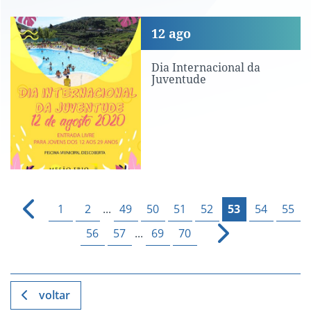
Dia Internacional da Juventude
12
ago
Dia Internacional da
Juventude
1
2
...
49
50
51
52
53
54
55
56
57
...
69
70
voltar