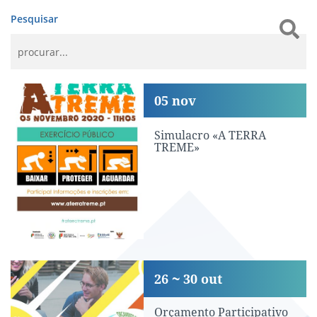
Pesquisar
Simulacro «A TERRA TREME»
05
nov
Simulacro «A TERRA
TREME»
Orçamento Participativo Jovem (OPJ)
26
30
out
Orçamento Participativo