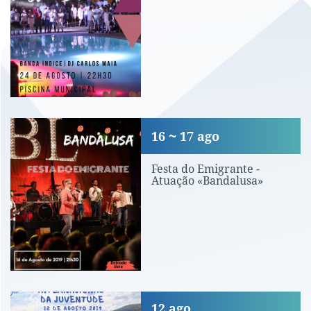
Festa do Emigrante - Atuação «Bandal
16
17
ago
Festa do Emigrante -
Atuação «Bandalusa»
Dia Internacional da Juventude
12
ago