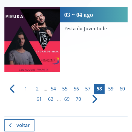
Festa da Juventude
03
04
ago
Festa da Juventude
1
2
...
54
55
56
57
58
59
60
61
62
...
69
70
voltar