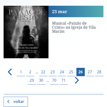
Musical «Paixão de Cristo» na Igreja 
23
mar
Musical «Paixão de
Cristo» na Igreja de Vila
Marim
1
2
...
22
23
24
25
26
27
28
29
30
...
70
71
voltar