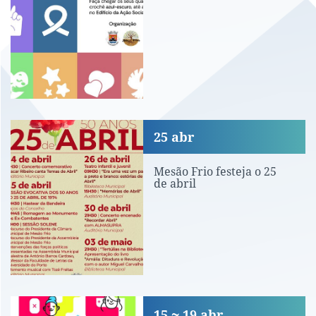
Mesão Frio festeja o 25 de abril
25
abr
Mesão Frio festeja o 25
de abril
Inscrições para bolsa de jovens dina
15
19
abr