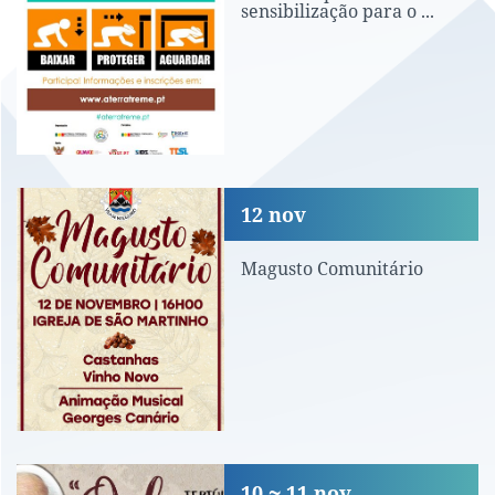
sensibilização para o ...
Magusto Comunitário
12
nov
Magusto Comunitário
Tertúlia na Biblioteca «O Livro»
10
11
nov