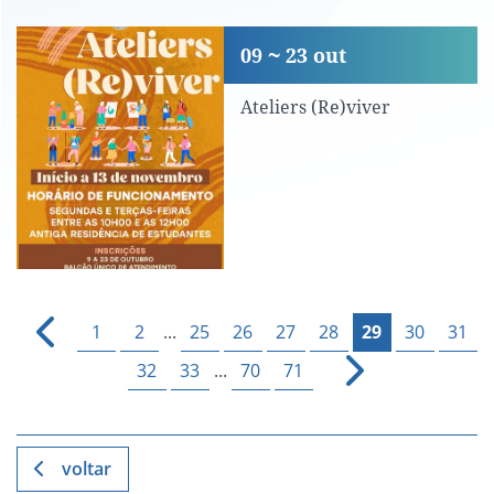
Ateliers (Re)viver
09
23
out
Ateliers (Re)viver
1
2
...
25
26
27
28
29
30
31
32
33
...
70
71
voltar