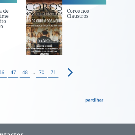
a de
Coros nos
cime
Claustros
ito
vo
46
47
48
...
70
71
partilhar
ntactos