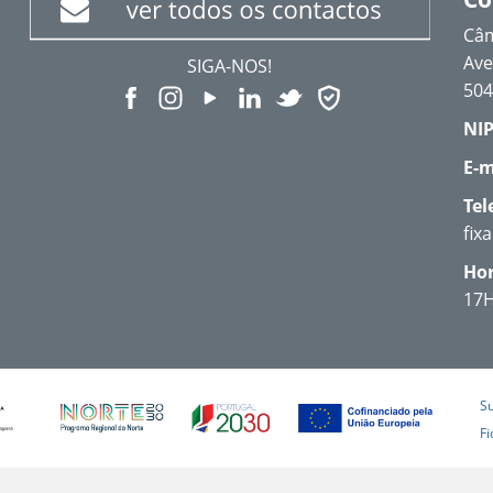
Câm
Ave
SIGA-NOS!
504
NIP
E-m
Tel
fix
Hor
17
S
Fi