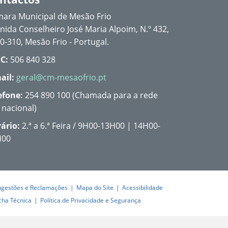
ara Municipal de Mesão Frio
nida Conselheiro José Maria Alpoim, N.º 432,
0-310, Mesão Frio - Portugal.
C:
506 840 328
ail:
geral@cm-mesaofrio.pt
efone:
254 890 100 (Chamada para a rede
a nacional)
ário:
2.ª a 6.ª Feira / 9H00-13H00 | 14H00-
H00
ugestões e Reclamações
Mapa do Site
Acessibilidade
cha Técnica
Política de Privacidade e Segurança