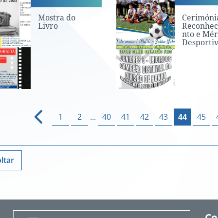
Mostra do
Cerimóni
Livro
Reconhe
nto e Mér
Desporti
1
2
...
40
41
42
43
44
45
ltar
Co