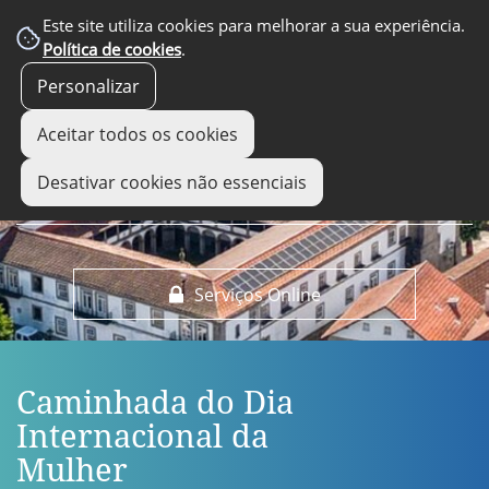
EM DESTAQUE
Este site utiliza cookies para melhorar a sua experiência.
Política de cookies
.
Personalizar
Aceitar todos os cookies
Desativar cookies não essenciais
Serviços Online
Caminhada do Dia
Internacional da
Mulher