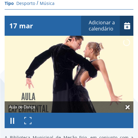
Desporto
Música
Adicionar a
17
mar
calendário
Aula de Dança
A Biblioteca Municipal de Mesão Frio, em conjunto com a