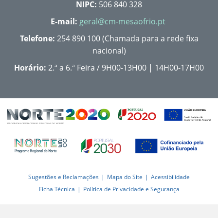
NIPC:
506 840 328
E-mail:
geral@cm-mesaofrio.pt
Telefone:
254 890 100 (Chamada para a rede fixa
nacional)
Horário:
2.ª a 6.ª Feira / 9H00-13H00 | 14H00-17H00
Sugestões e Reclamações
Mapa do Site
Acessibilidade
Ficha Técnica
Política de Privacidade e Segurança