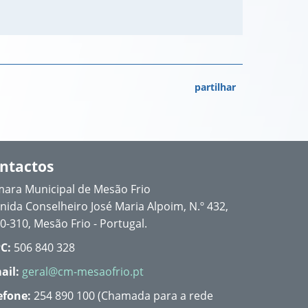
partilhar
ntactos
ara Municipal de Mesão Frio
nida Conselheiro José Maria Alpoim, N.º 432,
0-310, Mesão Frio - Portugal.
C:
506 840 328
ail:
geral@cm-mesaofrio.pt
efone:
254 890 100 (Chamada para a rede