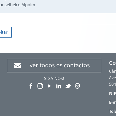
Conselheiro Alpoim
ltar
Co
Câm
Ave
SIGA-NOS!
504
NIP
E-m
Tel