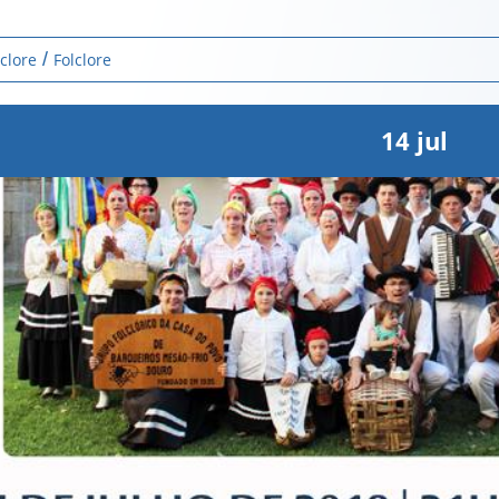
lclore
Folclore
14
jul