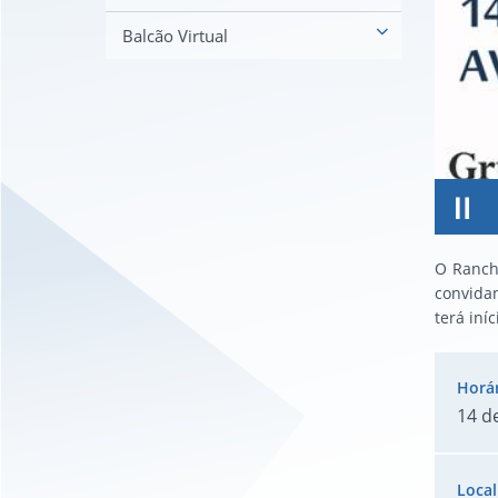
Balcão Virtual
O Rancho
convidan
terá iní
14 d