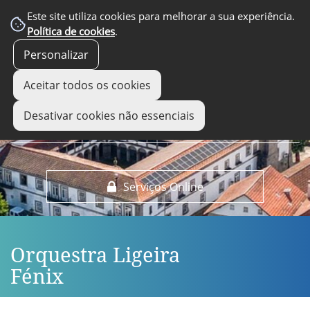
EM DESTAQUE
Este site utiliza cookies para melhorar a sua experiência.
Política de cookies
.
Personalizar
Aceitar todos os cookies
Desativar cookies não essenciais
Serviços Online
Orquestra Ligeira
Fénix