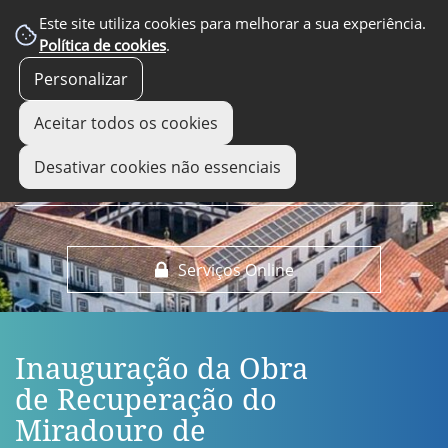
EM DESTAQUE
Este site utiliza cookies para melhorar a sua experiência.
Política de cookies
.
Personalizar
Aceitar todos os cookies
Desativar cookies não essenciais
Serviços Online
Inauguração da Obra
de Recuperação do
Miradouro de