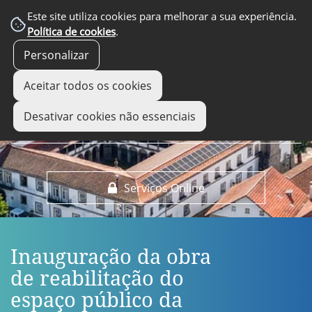
EM DESTAQUE
Este site utiliza cookies para melhorar a sua experiência.
Política de cookies
.
Personalizar
Aceitar todos os cookies
Desativar cookies não essenciais
Serviços Online
Inauguração da obra
de reabilitação do
espaço público da